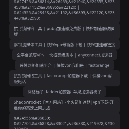
&#27426;&#36814;&#26469;&#21040;&#24555;&#23
458;&#21152;&#36895;&#22120; |
&#24555;&#23458;&#21152;&#36895;&#22120;&#23
448;&#32593;
抗封锁网络工具 | pubg加速器免费版 | 快橙加速器破解
版
解锁流媒体工具 | 快橙vpn最新版下载 | 快橙加速器链接
全平台兼容VPN | 快橙高级版本 | anyconnect加速器
跨境网络加速平台 | 快橙vpn我们是 | fastorange
抗封锁网络工具 | fastorange加速器下载 | 快橙vpn客
服电话
网络梯子|ladder加速器|苹果加速器梯子
Shadowrocket【官方网站】-小火箭加速器|vpn下载-开
启你的高速上网之旅
&#24555;&#36830;-
&#27704;&#36828;&#33021;&#36830;&#19978;&#30
340;VPN